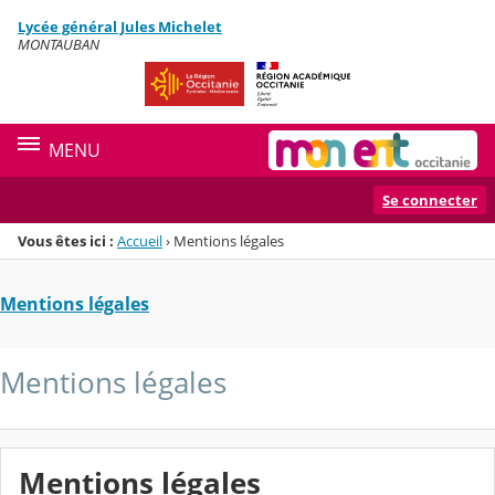
Panneau de gestion des cookies
Lycée général Jules Michelet
Menu de la rubrique
Contenu
MONTAUBAN
MENU
Se connecter
Vous êtes ici :
Accueil
›
Mentions légales
Mentions légales
Mentions légales
Mentions légales