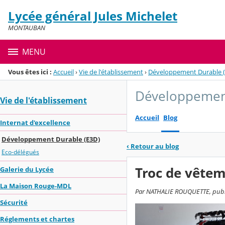
Panneau de gestion des cookies
Lycée général Jules Michelet
Menu de la rubrique
Contenu
MONTAUBAN
MENU
Vous êtes ici :
Accueil
›
Vie de l'établissement
›
Développement Durable 
Développement
Vie de l'établissement
Accueil
Blog
Internat d'excellence
Développement Durable (E3D)
‹
Retour au blog
Eco-délégués
Troc de vêtem
Galerie du Lycée
La Maison Rouge-MDL
Par NATHALIE ROUQUETTE, publié
Sécurité
Réglements et chartes