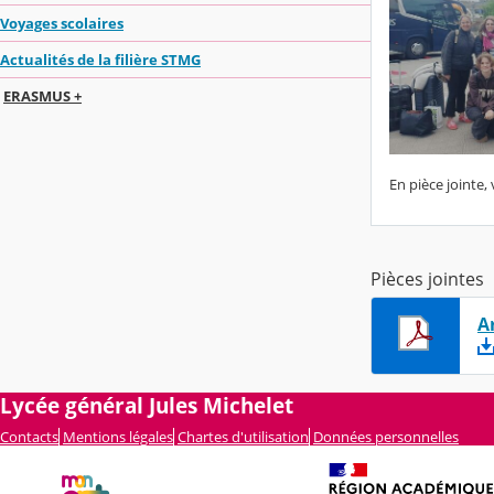
Voyages scolaires
Actualités de la filière STMG
ERASMUS +
En pièce jointe,
Pièces jointes
A
Lycée général Jules Michelet
Contacts
Mentions légales
Chartes d'utilisation
Données personnelles