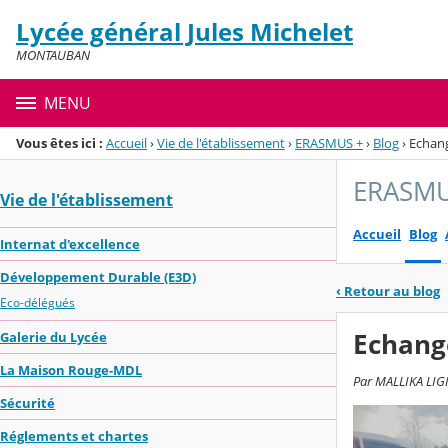
Panneau de gestion des cookies
Lycée général Jules Michelet
Menu de la rubrique
Contenu
MONTAUBAN
MENU
Vous êtes ici :
Accueil
›
Vie de l'établissement
›
ERASMUS +
›
Blog
›
Echang
ERASMU
Vie de l'établissement
Accueil
Blog
Internat d'excellence
Développement Durable (E3D)
‹
Retour au blog
Eco-délégués
Echang
Galerie du Lycée
La Maison Rouge-MDL
Par MALLIKA LIGN
Sécurité
Réglements et chartes